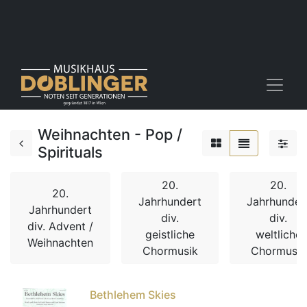
Weihnachten - Pop /
Spirituals
20.
20.
20.
Jahrhundert
Jahrhunder
Jahrhundert
div.
div.
div. Advent /
geistliche
weltliche
Weihnachten
Chormusik
Chormusik
Bethlehem Skies