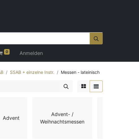
0
Anmelden
AB
SSAB + einzelne Instr.
Messen - lateinisch
Advent- /
Advent
Chorbücher
Weihnachtsmessen