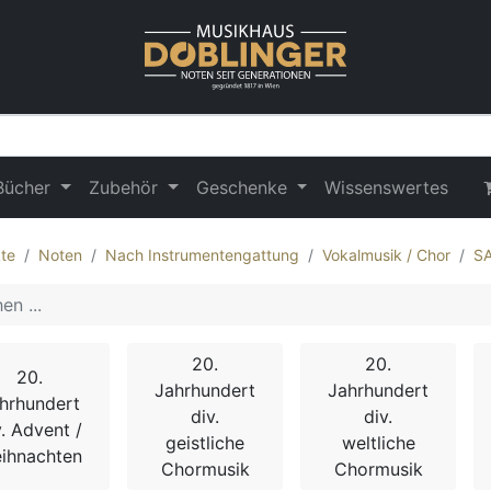
Bücher
Zubehör
Geschenke
Wissenswertes
te
Noten
Nach Instrumentengattung
Vokalmusik / Chor
S
20.
20.
20.
Jahrhundert
Jahrhundert
hrhundert
div.
div.
v. Advent /
geistliche
weltliche
ihnachten
Chormusik
Chormusik