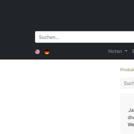
Noten
Produk
Ja
di
We