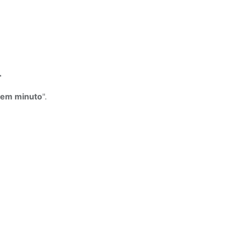
r
 em minuto
".