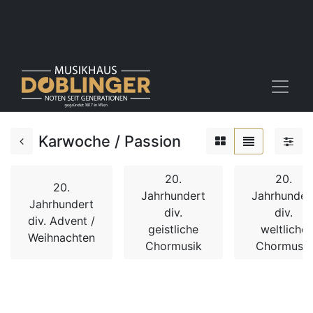
Karwoche / Passion
20.
20.
20.
Jahrhundert
Jahrhunder
Jahrhundert
div.
div.
div. Advent /
geistliche
weltliche
Weihnachten
Chormusik
Chormusik