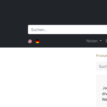
Noten
Produk
Ja
di
We