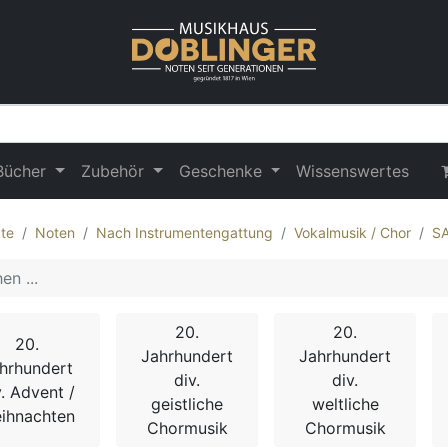
Bücher
Zubehör
Geschenke
Wissenswertes
te
Noten
Nach Instrumentengattung
Vokalmusik / Chor
S
20.
20.
20.
Jahrhundert
Jahrhundert
hrhundert
div.
div.
v. Advent /
geistliche
weltliche
ihnachten
Chormusik
Chormusik