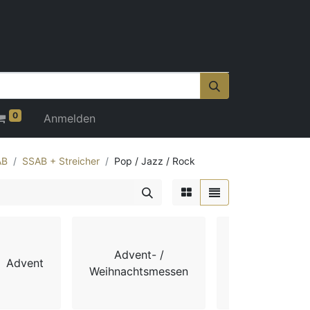
0
Anmelden
AB
SSAB + Streicher
Pop / Jazz / Rock
Advent- /
Advent
Chorbücher
Weihnachtsmessen