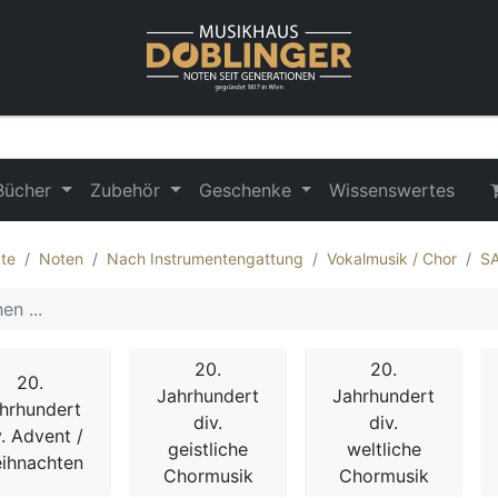
Bücher
Zubehör
Geschenke
Wissenswertes
te
Noten
Nach Instrumentengattung
Vokalmusik / Chor
S
20.
20.
20.
Jahrhundert
Jahrhundert
hrhundert
div.
div.
v. Advent /
geistliche
weltliche
ihnachten
Chormusik
Chormusik