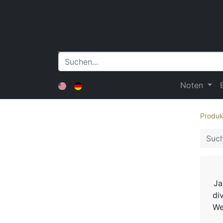
Noten
Produk
Ja
di
We