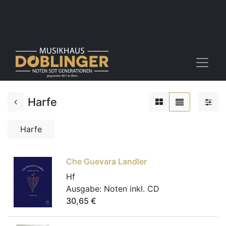
Harfe
Harfe
Che Guevara Landler
Hf
Ausgabe:
Noten inkl. CD
30,65
€