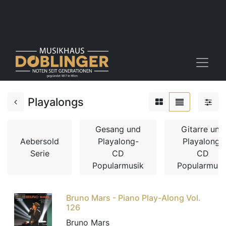
Playalongs
Gesang und
Gitarre und
Aebersold
Playalong-
Playalong-
Serie
CD
CD
Popularmusik
Popularmusi
Bruno Mars - Piano Play-Along Vol.
126
Bruno Mars