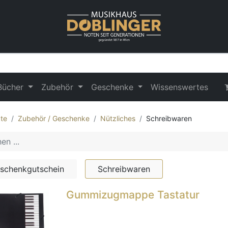
Bücher
Zubehör
Geschenke
Wissenswertes
te
Zubehör / Geschenke
Nützliches
Schreibwaren
schenkgutschein
Schreibwaren
Gummizugmappe Tastatur