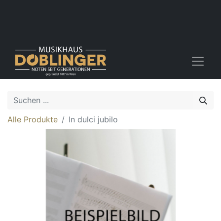
Alle Produkte
In dulci jubilo