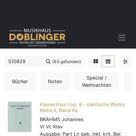
(63 gefunden)
Special /
S
Bücher
Noten
Weihnachten
B
Klaviertrios I op. 8 - sämtliche Werke
Reihe II, Band 6a
BRAHMS Johannes
Vl Vc Klav
Ausgabe:
Part Ln geb. inkl. krit. Ber.