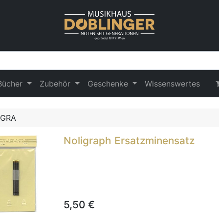
Bücher
Zubehör
Geschenke
Wissenswertes
Noligraph Ersatzminensatz
5,50
€