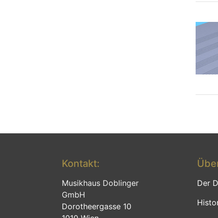
Kontakt:
Über
Musikhaus Doblinger
Der D
GmbH
Histo
Dorotheergasse 10