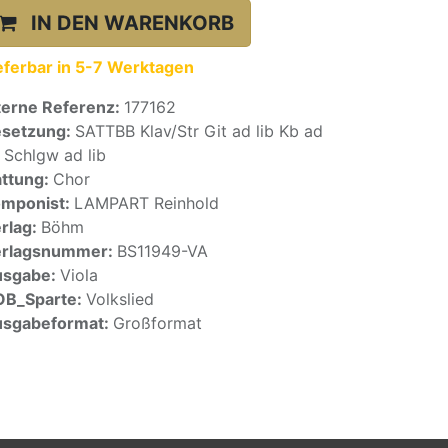
IN DEN WARENKORB
eferbar in 5-7 Werktagen
terne Referenz:
177162
setzung:
SATTBB Klav/Str Git ad lib Kb ad
b Schlgw ad lib
ttung:
Chor
mponist:
LAMPART Reinhold
rlag:
Böhm
erlagsnummer:
BS11949-VA
usgabe:
Viola
OB_Sparte:
Volkslied
sgabeformat:
Großformat