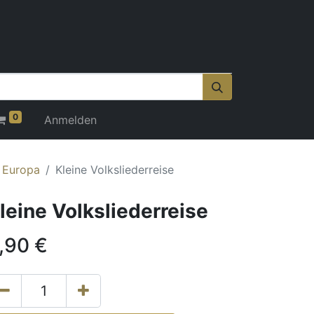
0
Anmelden
r Europa
Kleine Volksliederreise
leine Volksliederreise
,90
€