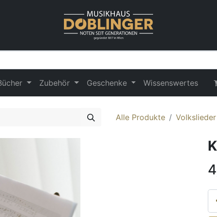
Bücher
Zubehör
Geschenke
Wissenswertes
Alle Produkte
Volksliede
K
4