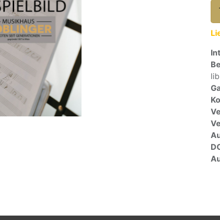
Li
In
Be
li
Ga
Ko
Ve
V
A
D
Au