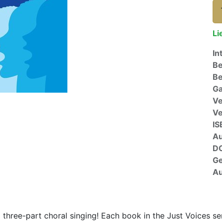
Li
In
Be
Be
Ga
Ve
V
IS
A
D
G
Au
three-part choral singing! Each book in the Just Voices se