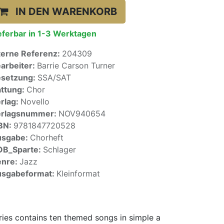
IN DEN WARENKORB
eferbar in 1-3 Werktagen
terne Referenz:
204309
arbeiter:
Barrie Carson Turner
setzung:
SSA/SAT
ttung:
Chor
rlag:
Novello
erlagsnummer:
NOV940654
BN:
9781847720528
usgabe:
Chorheft
OB_Sparte:
Schlager
enre:
Jazz
sgabeformat:
Kleinformat
ries contains ten themed songs in simple a