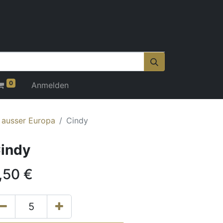
0
Anmelden
r ausser Europa
Cindy
indy
,50
€