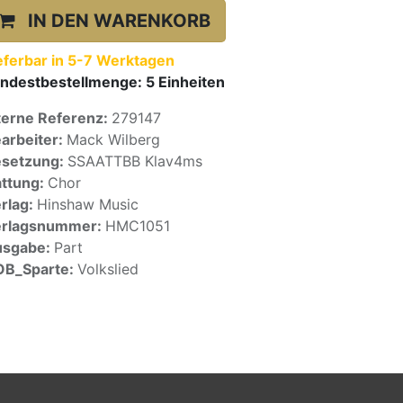
IN DEN WARENKORB
eferbar in 5-7 Werktagen
ndestbestellmenge:
5
Einheiten
terne Referenz:
279147
arbeiter:
Mack Wilberg
setzung:
SSAATTBB Klav4ms
ttung:
Chor
rlag:
Hinshaw Music
erlagsnummer:
HMC1051
usgabe:
Part
OB_Sparte:
Volkslied