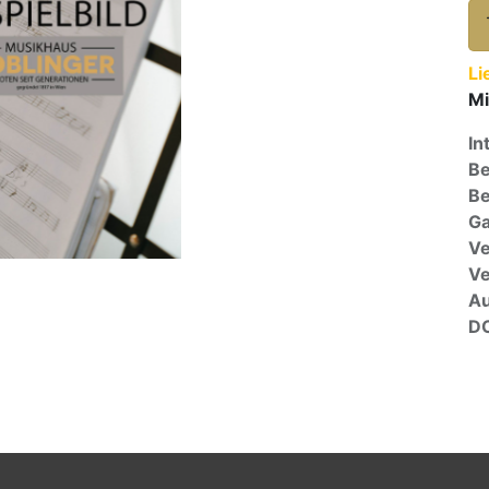
Li
Mi
In
Be
Be
Ga
Ve
V
A
D