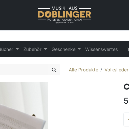
Bücher
Zubehör
Geschenke
Wissenswertes
Alle Produkte
Volksliede
C
5