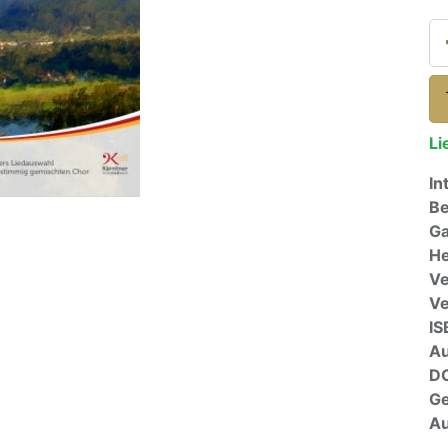
Li
In
Be
Ga
He
Ve
V
IS
A
D
G
Au