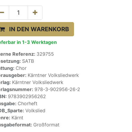
IN DEN WARENKORB
eferbar in 1-3 Werktagen
terne Referenz:
329755
setzung:
SATB
ttung:
Chor
rausgeber:
Kärntner Volksliedwerk
rlag:
Kärntner Volksliedwerk
erlagsnummer:
978-3-902956-26-2
BN:
9783902956262
usgabe:
Chorheft
OB_Sparte:
Volkslied
enre:
Kärnt
sgabeformat:
Großformat