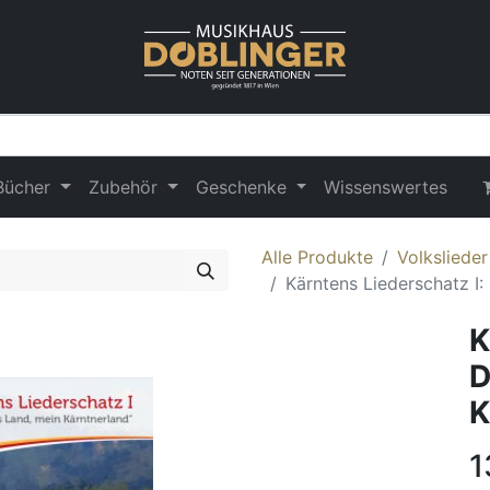
Bücher
Zubehör
Geschenke
Wissenswertes
Alle Produkte
Volkslieder
Kärntens Liederschatz I
K
D
K
1