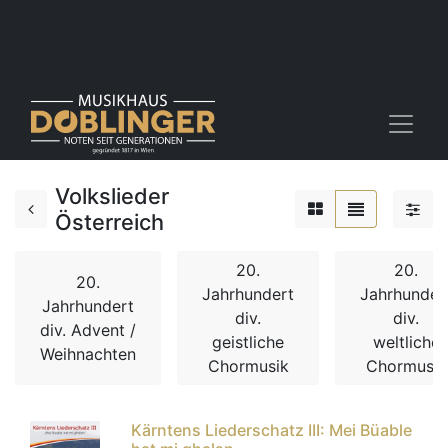
Volkslieder
Österreich
20.
20.
20.
Jahrhundert
Jahrhunder
Jahrhundert
div.
div.
div. Advent /
geistliche
weltliche
Weihnachten
Chormusik
Chormusik
Kärntens Liederschatz III: Mei Büable