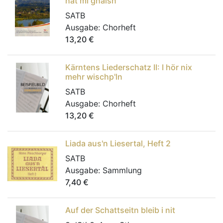
hat mi ghalsn
SATB
Ausgabe:
Chorheft
13,20
€
Kärntens Liederschatz II: I hör nix
mehr wischp'ln
SATB
Ausgabe:
Chorheft
13,20
€
Liada aus'n Liesertal, Heft 2
SATB
Ausgabe:
Sammlung
7,40
€
Auf der Schattseitn bleib i nit