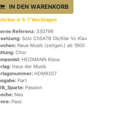
IN DEN WARENKORB
eferbar in 5-7 Werktagen
terne Referenz:
330796
setzung:
Solo ChSATB Ob/Klar Vc Klav
pochen:
Neue Musik (zeitgen.) ab 1900
ttung:
Chor
mponist:
HEIZMANN Klaus
rlag:
Haus der Musik
erlagsnummer:
HDM9207
usgabe:
Part
OB_Sparte:
Passion
poche:
Neu
enre:
Pass