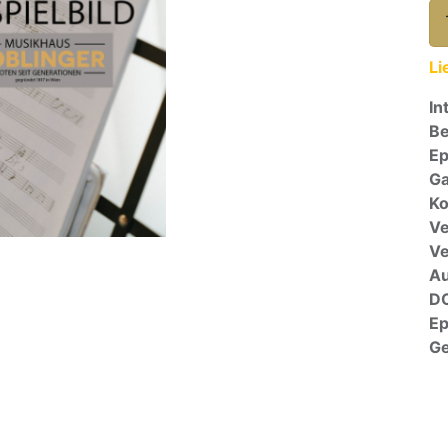
Li
In
Be
E
Ga
Ko
Ve
V
A
D
E
G