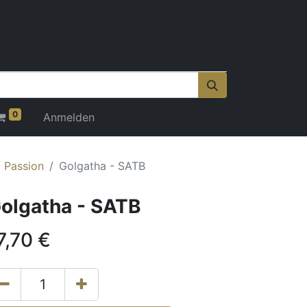
0
Anmelden
 Passion
Golgatha - SATB
olgatha - SATB
7,70
€