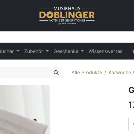
Bücher
Zubehör
Geschenke
Wissenswertes
Alle Produkte
Karwoche /
G
1