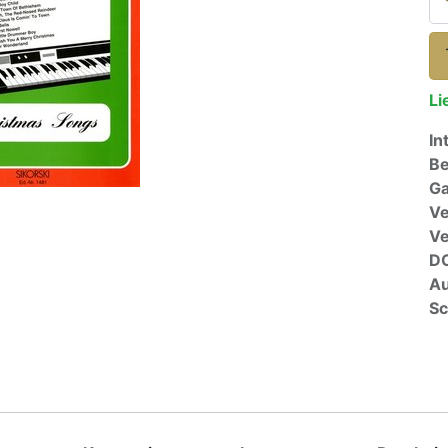
Li
In
Be
Ga
Ve
V
D
Au
Sc