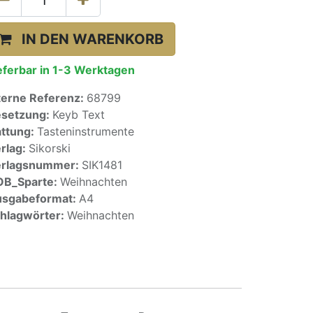
IN DEN WARENKORB
eferbar in 1-3 Werktagen
terne Referenz:
68799
setzung:
Keyb Text
ttung:
Tasteninstrumente
rlag:
Sikorski
erlagsnummer:
SIK1481
OB_Sparte:
Weihnachten
sgabeformat:
A4
hlagwörter:
Weihnachten