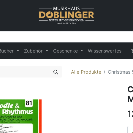
Bücher
Zubehör
Geschenke
Wissenswertes
Alle Produkte
Christmas 
C
M
1