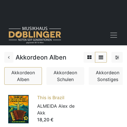
Akkordeon Alben
Akkordeon
Akkordeon
Akkordeon
Alben
Schulen
Sonstiges
This is Brazil
ALMEIDA Alex de
Akk
18,20
€