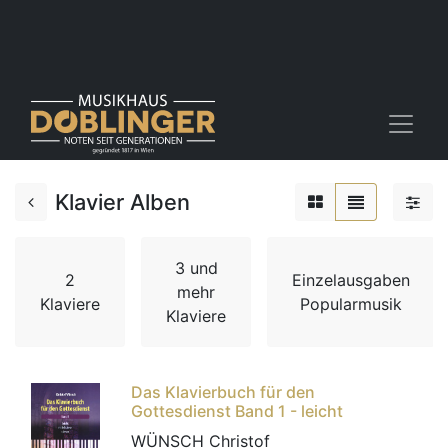
Klavier Alben
3 und
2
Einzelausgaben
mehr
Klaviere
Popularmusik
Klaviere
Das Klavierbuch für den
Gottesdienst Band 1 - leicht
WÜNSCH Christof