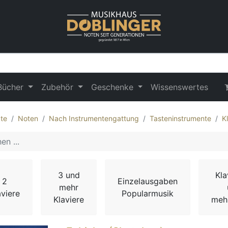
Bücher
Zubehör
Geschenke
Wissenswertes
te
Noten
Nach Instrumentengattung
Tasteninstrumente
K
3 und
Kla
2
Einzelausgaben
mehr
aviere
Popularmusik
Klaviere
meh