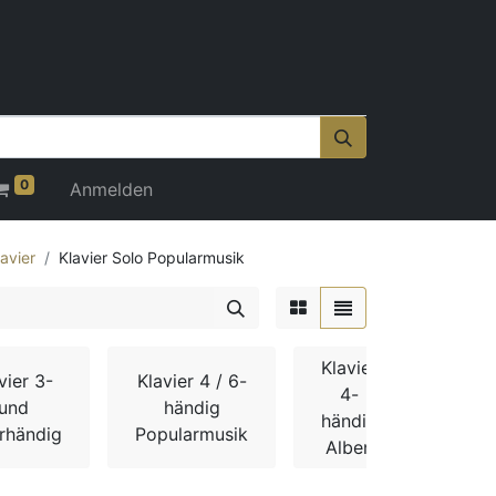
0
Anmelden
lavier
Klavier Solo Popularmusik
Klavier
vier 3-
Klavier 4 / 6-
Kla
4-
und
händig
hä
händig
rhändig
Popularmusik
Komp
Alben