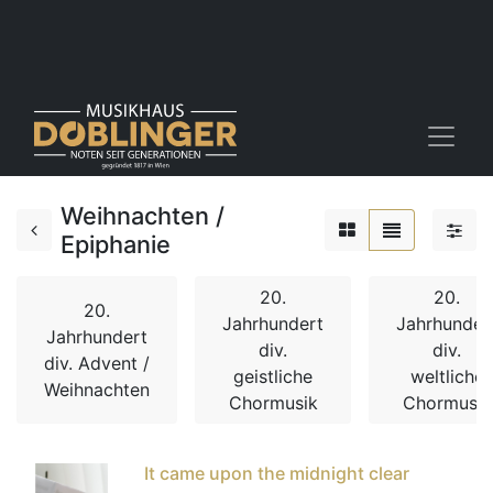
Weihnachten /
Epiphanie
20.
20.
20.
Jahrhundert
Jahrhunder
Jahrhundert
div.
div.
div. Advent /
geistliche
weltliche
Weihnachten
Chormusik
Chormusik
It came upon the midnight clear