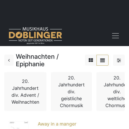
Weihnachten /
Epiphanie
20.
20.
20.
Jahrhundert
Jahrhunder
Jahrhundert
div.
div.
div. Advent /
geistliche
weltliche
Weihnachten
Chormusik
Chormusik
Away in a manger