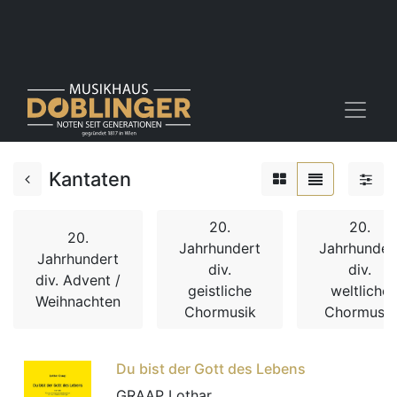
Kantaten
20.
20.
20.
Jahrhundert
Jahrhunder
Jahrhundert
div.
div.
div. Advent /
geistliche
weltliche
Weihnachten
Chormusik
Chormusik
Du bist der Gott des Lebens
GRAAP Lothar