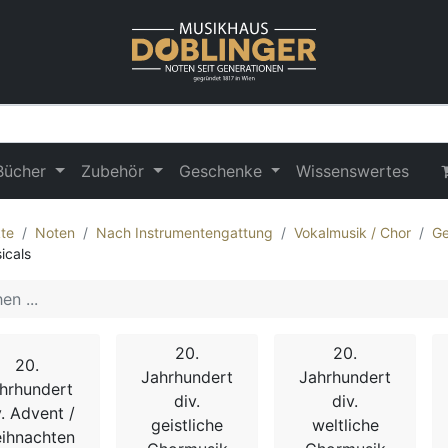
Bücher
Zubehör
Geschenke
Wissenswertes
te
Noten
Nach Instrumentengattung
Vokalmusik / Chor
Ge
icals
20.
20.
20.
Jahrhundert
Jahrhundert
hrhundert
div.
div.
v. Advent /
geistliche
weltliche
ihnachten