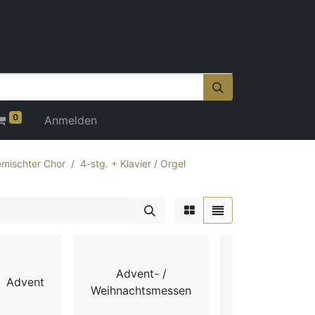
0
Anmelden
mischter Chor
4-stg. + Klavier / Orgel
Advent- /
Advent
Chorbücher
Weihnachtsmessen