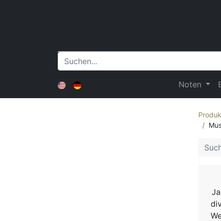
Noten
Produk
Mus
Ja
di
We