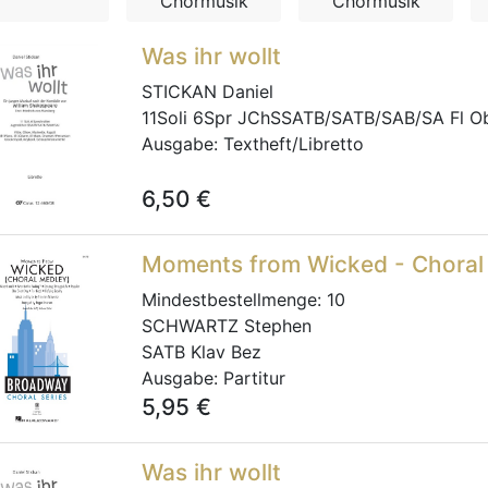
Chormusik
Chormusik
Was ihr wollt
STICKAN Daniel
11Soli 6Spr JChSSATB/SATB/SAB/SA Fl Ob 
Ausgabe:
Textheft/Libretto
6,50
€
Moments from Wicked - Choral
Mindestbestellmenge:
10
SCHWARTZ Stephen
SATB Klav Bez
Ausgabe:
Partitur
5,95
€
Was ihr wollt