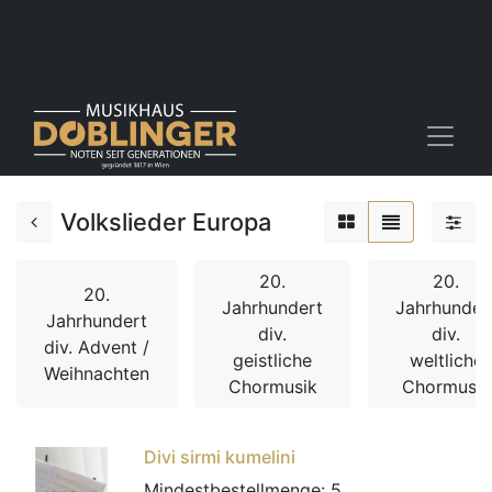
Volkslieder Europa
20.
20.
20.
Jahrhundert
Jahrhunder
Jahrhundert
div.
div.
div. Advent /
geistliche
weltliche
Weihnachten
Chormusik
Chormusik
Divi sirmi kumelini
Mindestbestellmenge:
5