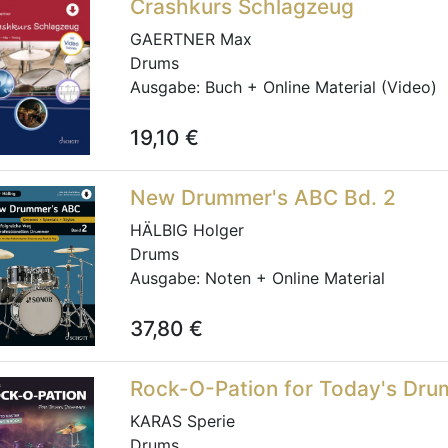
Crashkurs Schlagzeug
GAERTNER Max
Drums
Ausgabe:
Buch + Online Material (Video)
19,10
€
New Drummer's ABC Bd. 2
HÄLBIG Holger
Drums
Ausgabe:
Noten + Online Material
37,80
€
Rock-O-Pation for Today's Dr
KARAS Sperie
Drums