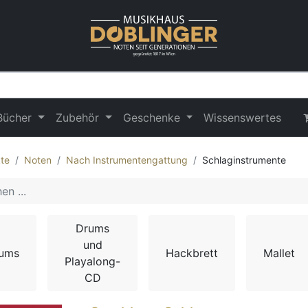
Bücher
Zubehör
Geschenke
Wissenswertes
te
Noten
Nach Instrumentengattung
Schlaginstrumente
Drums
und
ums
Hackbrett
Mallet
Playalong-
CD