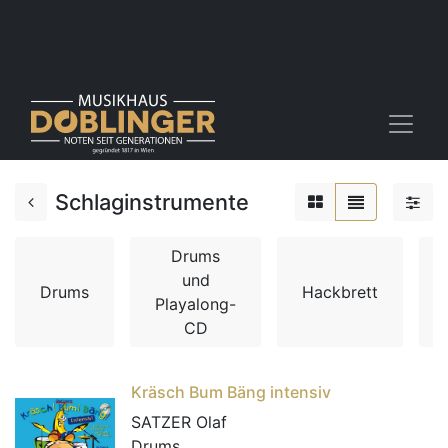
Schlaginstrumente
Drums
und
Drums
Hackbrett
Playalong-
CD
Kräsch Bum Bäng intensiv
SATZER Olaf
Drums