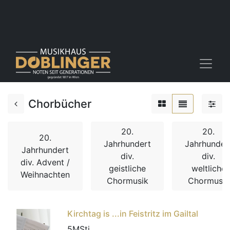
Chorbücher
20.
20.
20.
Jahrhundert
Jahrhunder
Jahrhundert
div.
div.
div. Advent /
geistliche
weltliche
Weihnachten
Chormusik
Chormusik
Kirchtag is ...in Feistritz im Gailtal
5MSti