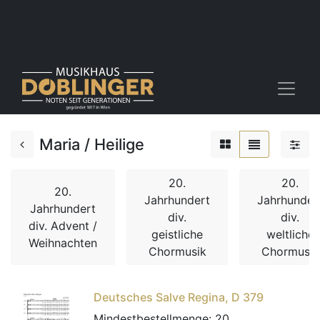
Maria / Heilige
20.
20.
20.
Jahrhundert
Jahrhunder
Jahrhundert
div.
div.
div. Advent /
geistliche
weltliche
Weihnachten
Chormusik
Chormusik
Deutsches Salve Regina, D 379
Mindestbestellmenge:
20