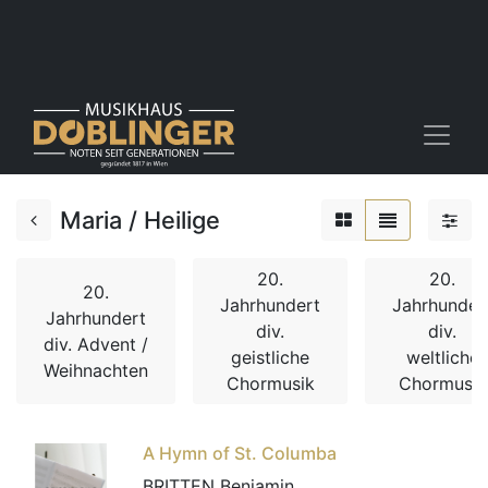
Maria / Heilige
20.
20.
20.
Jahrhundert
Jahrhunder
Jahrhundert
div.
div.
div. Advent /
geistliche
weltliche
Weihnachten
Chormusik
Chormusik
A Hymn of St. Columba
BRITTEN Benjamin