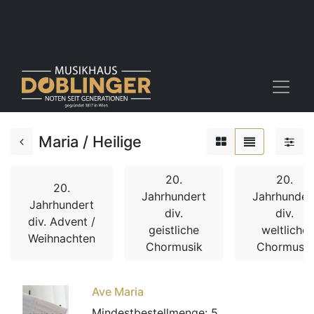
Maria / Heilige
20.
20.
20.
Jahrhundert
Jahrhunder
Jahrhundert
div.
div.
div. Advent /
geistliche
weltliche
Weihnachten
Chormusik
Chormusik
Ave Maria
Mindestbestellmenge:
5