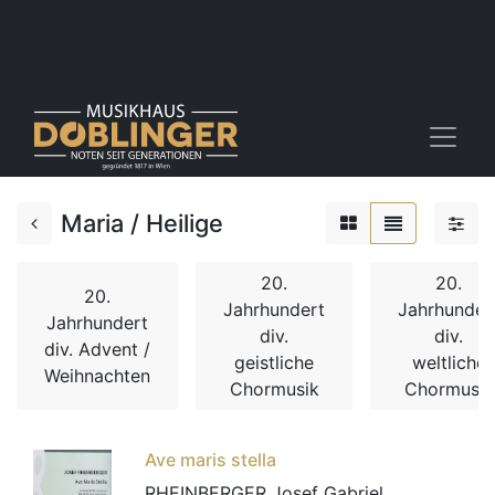
Maria / Heilige
20.
20.
20.
Jahrhundert
Jahrhunder
Jahrhundert
div.
div.
div. Advent /
geistliche
weltliche
Weihnachten
Chormusik
Chormusik
Ave maris stella
RHEINBERGER Josef Gabriel